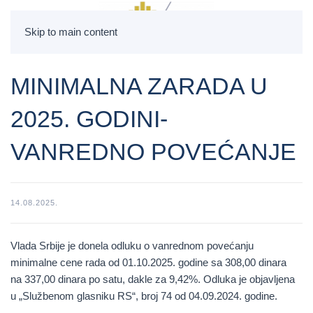
Skip to main content
MINIMALNA ZARADA U
2025. GODINI-
VANREDNO POVEĆANJE
14.08.2025.
Vlada Srbije je donela odluku o vanrednom povećanju
minimalne cene rada od
01.10.2025. godine
sa
308,00 dinara
na
337,00 dinara po satu
, dakle za 9,42%. Odluka je objavljena
u „Službenom glasniku RS“, broj 74 od 04.09.2024. godine.