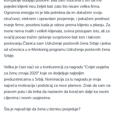
kompanije dobijaju poslove. Bila sam suočena s tim da me
pojedini klijenti nisu željeli baš zato što nisam velika firma.
Ogromna energija mi je bila potrebna da im dokažem svoju
stručnost, steknem i opravdam povjerenje, i pokažem prednost
manje firme, posebno kada je odnos prema klijentu u pitanju. Za
mene nema malih i velikih klijenata, svima pristupam isto, ali za
svačiji posao tražim rješenje svojstveno baš tom i takvom
poslovanju.Članica sam Udruženje poslovnih žena Srbije i jedna
od učesnica u e-Mentoring programu Udruženja poslovnih žena
Srbije.
Velika je čast naći se u konkurenciji za nagradu “Cvijet uspjeha
za ženu zmaja 2020” koje se dodjeljuje najboljim
preduzetnicama u Srbiji. Nominacija za tu nagradu je moja
najveća motivacija i podsticaj za nove planove. Znak da sam na
pravom putu i da treba da nastavim da koračam dalje ka novim
ciljevima i novim uspjesima.
Šta je najvažnije da žena u biznisu posjeduje?