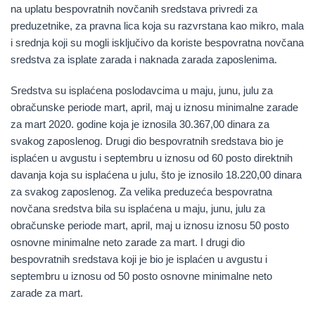
na uplatu bespovratnih novčanih sredstava privredi za
preduzetnike, za pravna lica koja su razvrstana kao mikro, mala
i srednja koji su mogli isključivo da koriste bespovratna novčana
sredstva za isplate zarada i naknada zarada zaposlenima.
Sredstva su isplaćena poslodavcima u maju, junu, julu za
obračunske periode mart, april, maj u iznosu minimalne zarade
za mart 2020. godine koja je iznosila 30.367,00 dinara za
svakog zaposlenog. Drugi dio bespovratnih sredstava bio je
isplaćen u avgustu i septembru u iznosu od 60 posto direktnih
davanja koja su isplaćena u julu, što je iznosilo 18.220,00 dinara
za svakog zaposlenog. Za velika preduzeća bespovratna
novčana sredstva bila su isplaćena u maju, junu, julu za
obračunske periode mart, april, maj u iznosu iznosu 50 posto
osnovne minimalne neto zarade za mart. I drugi dio
bespovratnih sredstava koji je bio je isplaćen u avgustu i
septembru u iznosu od 50 posto osnovne minimalne neto
zarade za mart.