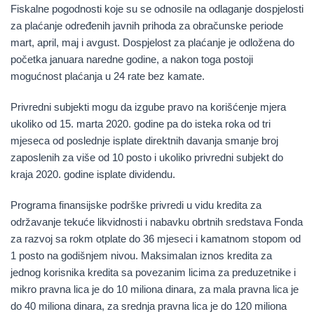
Fiskalne pogodnosti koje su se odnosile na odlaganje dospjelosti
za plaćanje određenih javnih prihoda za obračunske periode
mart, april, maj i avgust. Dospjelost za plaćanje je odložena do
početka januara naredne godine, a nakon toga postoji
mogućnost plaćanja u 24 rate bez kamate.
Privredni subjekti mogu da izgube pravo na korišćenje mjera
ukoliko od 15. marta 2020. godine pa do isteka roka od tri
mjeseca od poslednje isplate direktnih davanja smanje broj
zaposlenih za više od 10 posto i ukoliko privredni subjekt do
kraja 2020. godine isplate dividendu.
Programa finansijske podrške privredi u vidu kredita za
održavanje tekuće likvidnosti i nabavku obrtnih sredstava Fonda
za razvoj sa rokm otplate do 36 mjeseci i kamatnom stopom od
1 posto na godišnjem nivou. Maksimalan iznos kredita za
jednog korisnika kredita sa povezanim licima za preduzetnike i
mikro pravna lica je do 10 miliona dinara, za mala pravna lica je
do 40 miliona dinara, za srednja pravna lica je do 120 miliona