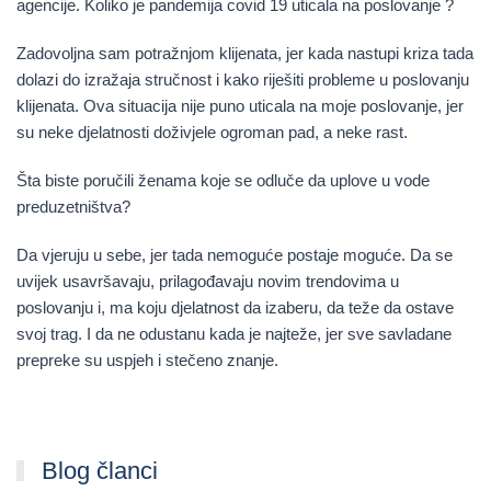
agencije. Koliko je pandemija covid 19 uticala na poslovanje ?
Zadovoljna sam potražnjom klijenata, jer kada nastupi kriza tada
dolazi do izražaja stručnost i kako riješiti probleme u poslovanju
klijenata. Ova situacija nije puno uticala na moje poslovanje, jer
su neke djelatnosti doživjele ogroman pad, a neke rast.
Šta biste poručili ženama koje se odluče da uplove u vode
preduzetništva?
Da vjeruju u sebe, jer tada nemoguće postaje moguće. Da se
uvijek usavršavaju, prilagođavaju novim trendovima u
poslovanju i, ma koju djelatnost da izaberu, da teže da ostave
svoj trag. I da ne odustanu kada je najteže, jer sve savladane
prepreke su uspjeh i stečeno znanje.
Blog članci