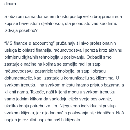
dinara.
S obzirom da na domaćem tržištu postoji veliki broj preduzeća
koja se bave istom djelatnošću, šta je ono što vas kao firmu
izdvaja posebno?
“MS finance & accounting” pruža najviši nivo profesionalnih
usluga iz oblasti finansija, računovodstva i poreza kroz aktivnu
primjenu digitalnih tehnologija u poslovanju. Odbacili smo
zastarjele načine na kojima se temeljio rad i pristup
računovodstvu, zastarjele tehnologije, pristup i obradu
dokumentacije, kao i zastarjelu komunikaciju sa klijentima. U
svakom trenutku i na svakom mjestu imamo pristup bazama, a
klijenti nama. Takođe, naši klijenti mogu u svakom trenutku
samo jednim klikom da sagledaju cijelo svoje poslovanje,
ukoliko imaju potrebu za tim. Njegujemo individualni pristup
svakom klijentu, jer nijedan način poslovanja nije identičan. Naš
uspjeh je rezultat uspjeha naših klijenata.