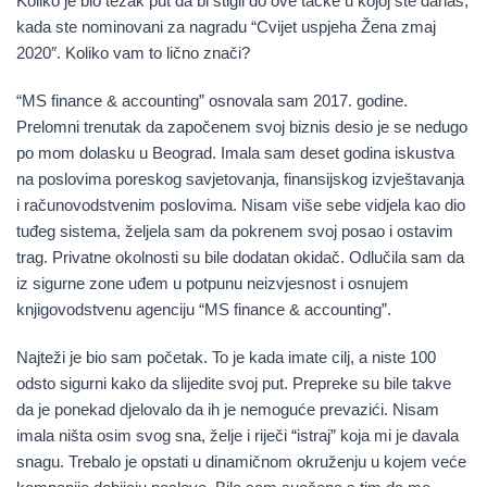
Koliko je bio težak put da bi stigli do ove tačke u kojoj ste danas,
kada ste nominovani za nagradu “Cvijet uspjeha Žena zmaj
2020″. Koliko vam to lično znači?
“MS finance & accounting” osnovala sam 2017. godine.
Prelomni trenutak da započenem svoj biznis desio je se nedugo
po mom dolasku u Beograd. Imala sam deset godina iskustva
na poslovima poreskog savjetovanja, finansijskog izvještavanja
i računovodstvenim poslovima. Nisam više sebe vidjela kao dio
tuđeg sistema, željela sam da pokrenem svoj posao i ostavim
trag. Privatne okolnosti su bile dodatan okidač. Odlučila sam da
iz sigurne zone uđem u potpunu neizvjesnost i osnujem
knjigovodstvenu agenciju “MS finance & accounting”.
Najteži je bio sam početak. To je kada imate cilj, a niste 100
odsto sigurni kako da slijedite svoj put. Prepreke su bile takve
da je ponekad djelovalo da ih je nemoguće prevazići. Nisam
imala ništa osim svog sna, želje i riječi “istraj” koja mi je davala
snagu. Trebalo je opstati u dinamičnom okruženju u kojem veće