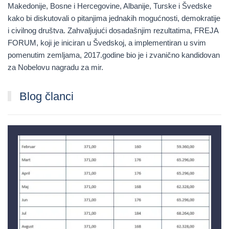
Makedonije, Bosne i Hercegovine, Albanije, Turske i Švedske
kako bi diskutovali o pitanjima jednakih mogućnosti, demokratije
i civilnog društva. Zahvaljujući dosadašnjim rezultatima, FREJA
FORUM, koji je iniciran u Švedskoj, a implementiran u svim
pomenutim zemljama, 2017.godine bio je i zvanično kandidovan
za Nobelovu nagradu za mir.
Blog članci