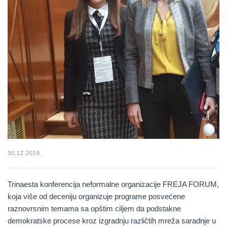
30.12.2019.
Trinaesta konferencija neformalne organizacije FREJA FORUM,
koja više od deceniju organizuje programe posvećene
raznovrsnim temama sa opštim ciljem da podstakne
demokratske procese kroz izgradnju različtih mreža saradnje u