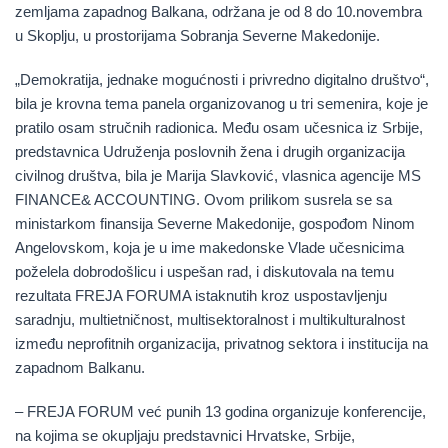
zemljama zapadnog Balkana, održana je od 8 do 10.novembra
u Skoplju, u prostorijama Sobranja Severne Makedonije.
„Demokratija, jednake mogućnosti i privredno digitalno društvo“,
bila je krovna tema panela organizovanog u tri semenira, koje je
pratilo osam stručnih radionica. Među osam učesnica iz Srbije,
predstavnica Udruženja poslovnih žena i drugih organizacija
civilnog društva, bila je Marija Slavković, vlasnica agencije MS
FINANCE& ACCOUNTING. Ovom prilikom susrela se sa
ministarkom finansija Severne Makedonije, gospođom Ninom
Angelovskom, koja je u ime makedonske Vlade učesnicima
poželela dobrodošlicu i uspešan rad, i diskutovala na temu
rezultata FREJA FORUMA istaknutih kroz uspostavljenju
saradnju, multietničnost, multisektoralnost i multikulturalnost
između neprofitnih organizacija, privatnog sektora i institucija na
zapadnom Balkanu.
– FREJA FORUM već punih 13 godina organizuje konferencije,
na kojima se okupljaju predstavnici Hrvatske, Srbije,