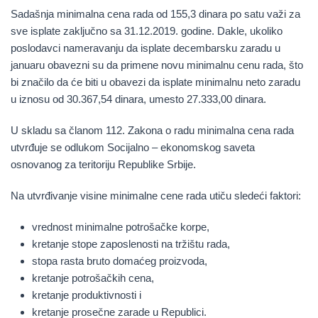
Sadašnja minimalna cena rada od
155,3 dinara
po satu važi za
sve isplate zaključno sa 31.12.2019. godine. Dakle, ukoliko
poslodavci nameravanju da isplate decembarsku zaradu u
januaru obavezni su da primene novu minimalnu cenu rada, što
bi značilo da će biti u obavezi da isplate minimalnu neto zaradu
u iznosu od
30.367,54 dinara
, umesto
27.333,00 dinara
.
U skladu sa članom 112. Zakona o radu minimalna cena rada
utvrđuje se odlukom Socijalno – ekonomskog saveta
osnovanog za teritoriju Republike Srbije.
Na utvrđivanje visine minimalne cene rada utiču sledeći faktori:
vrednost minimalne potrošačke korpe,
kretanje stope zaposlenosti na tržištu rada,
stopa rasta bruto domaćeg proizvoda,
kretanje potrošačkih cena,
kretanje produktivnosti i
kretanje prosečne zarade u Republici.