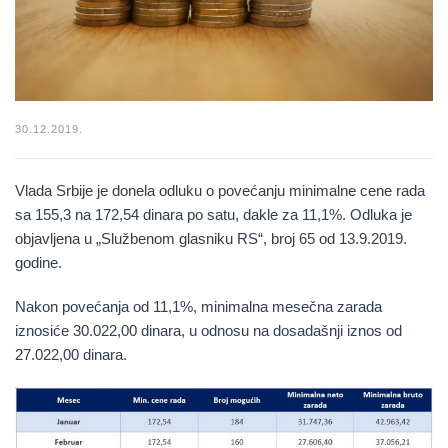
30.12.2019.
Vlada Srbije je donela odluku o povećanju minimalne cene rada
sa 155,3 na 172,54 dinara po satu, dakle za 11,1%. Odluka je
objavljena u „Službenom glasniku RS“, broj 65 od 13.9.2019.
godine.
Nakon povećanja od 11,1%, minimalna mesečna zarada
iznosiće
30.022,00 dinara
, u odnosu na dosadašnji iznos
od
27.022,00 dinara
.