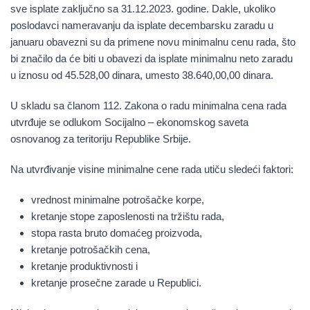
sve isplate zaključno sa 31.12.2023. godine. Dakle, ukoliko
poslodavci nameravanju da isplate decembarsku zaradu u
januaru obavezni su da primene novu minimalnu cenu rada, što
bi značilo da će biti u obavezi da isplate minimalnu neto zaradu
u iznosu od
45.528,00 dinara
, umesto
38.640,00,00 dinara
.
U skladu sa članom 112. Zakona o radu minimalna cena rada
utvrđuje se odlukom Socijalno – ekonomskog saveta
osnovanog za teritoriju Republike Srbije.
Na utvrđivanje visine minimalne cene rada utiču sledeći faktori:
vrednost minimalne potrošačke korpe,
kretanje stope zaposlenosti na tržištu rada,
stopa rasta bruto domaćeg proizvoda,
kretanje potrošačkih cena,
kretanje produktivnosti i
kretanje prosečne zarade u Republici.